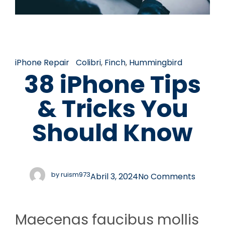
iPhone Repair
Colibri
,
Finch
,
Hummingbird
38 iPhone Tips
& Tricks You
Should Know
by
ruism973
Abril 3, 2024
No Comments
Maecenas faucibus mollis