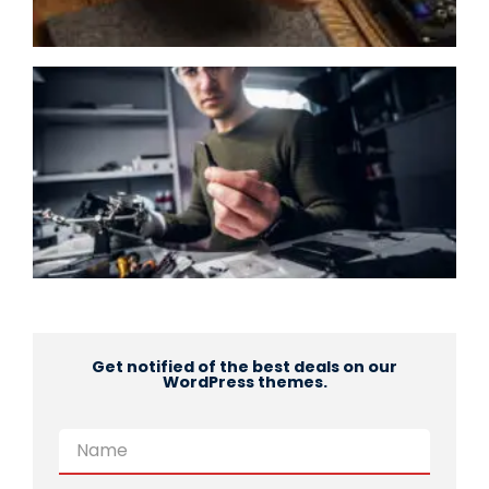
S
c
S
A
S
c
Get notified of the best deals on our
WordPress themes.